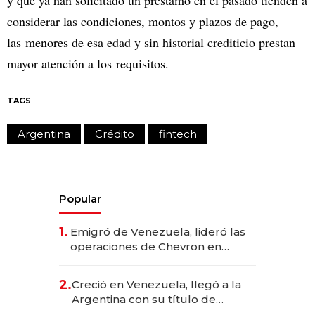
y que ya han solicitado un préstamo en el pasado tienden a
considerar las condiciones, montos y plazos de pago,
las menores de esa edad y sin historial crediticio prestan
mayor atención a los requisitos.
TAGS
Argentina
Crédito
fintech
Popular
1.
Emigró de Venezuela, lideró las
operaciones de Chevron en
EE.UU. y hoy es la única mujer
CEO en Vaca Muerta
2.
Creció en Venezuela, llegó a la
Argentina con su título de
abogado y construyó un imperio