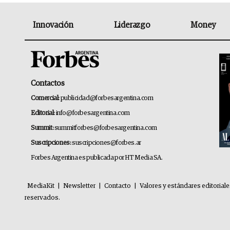
Innovación
Liderazgo
Money
Contactos
Comercial:
publicidad@forbesargentina.com
Editorial:
info@forbesargentina.com
Summit:
summitforbes@forbesargentina.com
Suscripciones:
suscripciones@forbes.ar
Forbes Argentina es publicada por HT Media SA.
MediaKit
|
Newsletter
|
Contacto
|
Valores y estándares editorial
reservados.