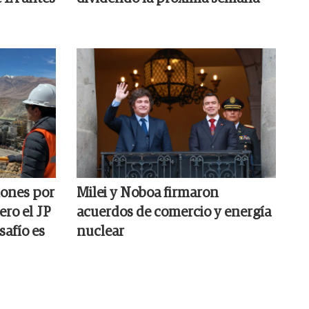
iones por
Milei y Noboa firmaron
ro el JP
acuerdos de comercio y energía
safío es
nuclear