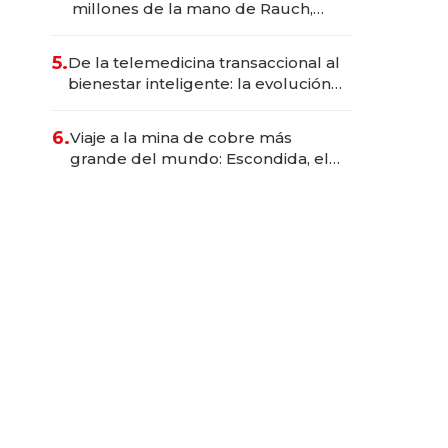
millones de la mano de Rauch,
Englebienne y Woloski
5.
De la telemedicina transaccional al
bienestar inteligente: la evolución
de doc24 para transformar a las
organizaciones
6.
Viaje a la mina de cobre más
grande del mundo: Escondida, el
gigante chileno que exporta US$
14.000 millones anuales