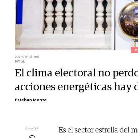
M
tgs wall street
NYSE
El clima electoral no perd
acciones energéticas hay d
Esteban Monte
SHARE
Es el sector estrella del 