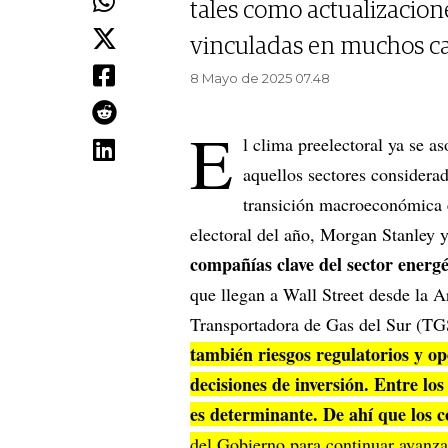
tales como actualizacione
vinculadas en muchos caso
8 Mayo de 2025 07.48
E
l clima preelectoral ya se a
aquellos sectores considera
transición macroeconómica 
electoral del año, Morgan Stanley 
compañías clave del sector energé
que llegan a Wall Street desde la 
Transportadora de Gas del Sur (TG
también riesgos regulatorios y op
decisiones de inversión. Entre los 
es determinante. De ahí que los 
del Gobierno para continuar avanza