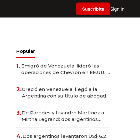
Suscribite
Sign In
Popular
1.
Emigró de Venezuela, lideró las
operaciones de Chevron en EE.UU. y
hoy es la única mujer CEO en Vaca
Muerta
2.
Creció en Venezuela, llegó a la
Argentina con su título de abogado
y construyó un imperio
gastronómico que revoluciona las
3.
De Paredes y Lisandro Martínez a
marcas "fast premium"
Mirtha Legrand: dos argentinos
impulsan el negocio del wellness
deportivo y el cuidado corporal
4.
Dos argentinos levantaron US$ 6,2