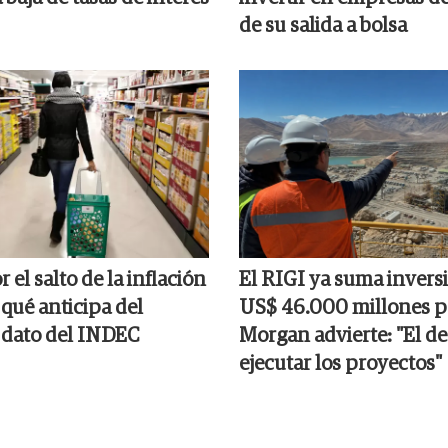
de su salida a bolsa
r el salto de la inflación
El RIGI ya suma invers
qué anticipa del
US$ 46.000 millones pe
dato del INDEC
Morgan advierte: "El de
ejecutar los proyectos"