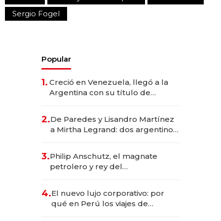
Sergio Fogel
Popular
1.
Creció en Venezuela, llegó a la
Argentina con su título de
abogado y construyó un imperio
gastronómico que revoluciona
2.
De Paredes y Lisandro Martínez
las marcas "fast premium"
a Mirtha Legrand: dos argentinos
impulsan el negocio del wellness
deportivo y el cuidado corporal
3.
Philip Anschutz, el magnate
petrolero y rey del
entretenimiento que va por la
licitación de Tecnópolis junto a
4.
El nuevo lujo corporativo: por
Fénix
qué en Perú los viajes de
negocios dejan de ser reuniones