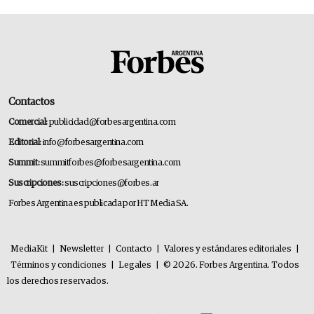
Contactos
Comercial:
publicidad@forbesargentina.com
Editorial:
info@forbesargentina.com
Summit:
summitforbes@forbesargentina.com
Suscripciones:
suscripciones@forbes.ar
Forbes Argentina es publicada por HT Media SA.
MediaKit
|
Newsletter
|
Contacto
|
Valores y estándares editoriales
|
Términos y condiciones
|
Legales
|
© 2026. Forbes Argentina. Todos
los derechos reservados.