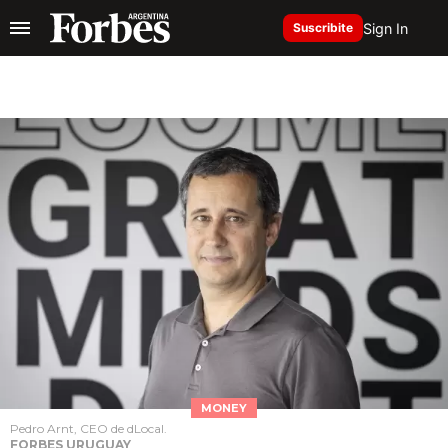
Sign In
Suscribite
MONEY
Pedro Arnt, CEO de dLocal.
FORBES URUGUAY