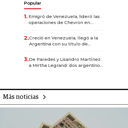
Popular
1.
Emigró de Venezuela, lideró las
operaciones de Chevron en
EE.UU. y hoy es la única mujer
CEO en Vaca Muerta
2.
Creció en Venezuela, llegó a la
Argentina con su título de
abogado y construyó un imperio
gastronómico que revoluciona
3.
De Paredes y Lisandro Martínez
las marcas "fast premium"
a Mirtha Legrand: dos argentinos
impulsan el negocio del wellness
deportivo y el cuidado corporal
Más noticias