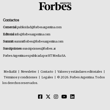
Contactos
Comercial:
publicidad@forbesargentina.com
Editorial:
info@forbesargentina.com
Summit:
summitforbes@forbesargentina.com
Suscripciones:
suscripciones@forbes.ar
Forbes Argentina es publicada por HT Media SA.
MediaKit
|
Newsletter
|
Contacto
|
Valores y estándares editoriales
|
Términos y condiciones
|
Legales
|
© 2026. Forbes Argentina. Todos
los derechos reservados.