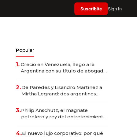
Suscribite
Sign In
Popular
1.
Creció en Venezuela, llegó a la
Argentina con su título de abogado
y construyó un imperio
gastronómico que revoluciona las
2.
De Paredes y Lisandro Martínez a
marcas "fast premium"
Mirtha Legrand: dos argentinos
impulsan el negocio del wellness
deportivo y el cuidado corporal
3.
Philip Anschutz, el magnate
petrolero y rey del entretenimiento
que va por la licitación de
Tecnópolis junto a Fénix
4.
El nuevo lujo corporativo: por qué