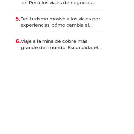
en Perú los viajes de negocios
dejan de ser reuniones para
convertirse en experiencias
5.
Del turismo masivo a los viajes por
transformadoras
experiencias: cómo cambia el
negocio de la asistencia al viajero
6.
Viaje a la mina de cobre más
grande del mundo: Escondida, el
gigante chileno que exporta US$
14.000 millones anuales