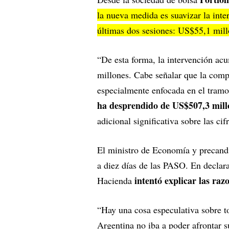
la nueva medida es suavizar la int
últimas dos sesiones: US$55,1 mil
“De esta forma, la intervención ac
millones. Cabe señalar que la compr
especialmente enfocada en el tramo
ha desprendido de US$507,3 millo
adicional significativa sobre las cif
El ministro de Economía y precand
a diez días de las PASO. En declarac
intentó explicar las razo
Hacienda
“Hay una cosa especulativa sobre t
Argentina no iba a poder afrontar s