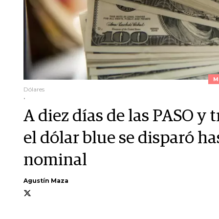
M
Dólares
.
A diez días de las PASO y 
el dólar blue se disparó h
nominal
Agustín Maza