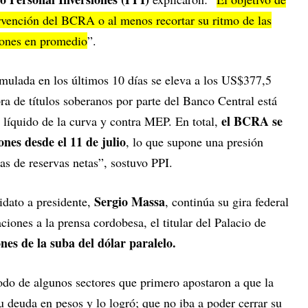
ervención del BCRA o al menos recortar su ritmo de las
lones en promedio
”.
umulada en los últimos 10 días se eleva a los US$377,5
a de títulos soberanos por parte del Banco Central está
el BCRA se
 líquido de la curva y contra MEP. En total,
nes desde el 11 de julio
, lo que supone una presión
ras de reservas netas”, sostuvo PPI.
Sergio Massa
idato a presidente,
, continúa su gira federal
iones a la prensa cordobesa, el titular del Palacio de
nes de la suba del dólar paralelo.
odo de algunos sectores que primero apostaron a que la
u deuda en pesos y lo logró; que no iba a poder cerrar su