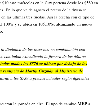
e $10 este miércoles en la City porteña desde los $560 en
es. En lo que va de agosto el precio de la divisa se
n las últimas tres ruedas. Así la brecha con el tipo de
 del 100% y se ubica en 105,10%, alcanzando un nuevo
o.
 la dinámica de las reservas, en combinación con
s, continúan extendiendo la firmeza de los dólares
todos modos los $570 se ubican por debajo de los
s la renuncia de Martín Guzmán al Ministerio de
n torno a los $739 a precios actuales según diferentes
MEP
iciaron la jornada en alza. El tipo de cambio
a