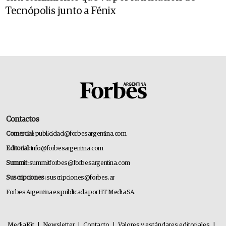
Tecnópolis junto a Fénix
Contactos
Comercial:
publicidad@forbesargentina.com
Editorial:
info@forbesargentina.com
Summit:
summitforbes@forbesargentina.com
Suscripciones:
suscripciones@forbes.ar
Forbes Argentina es publicada por HT Media SA.
MediaKit
|
Newsletter
|
Contacto
|
Valores y estándares editoriales
|