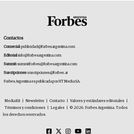
Contactos
Comercial:
publicidad@forbesargentina.com
Editorial:
info@forbesargentina.com
Summit:
summitforbes@forbesargentina.com
Suscripciones:
suscripciones@forbes.ar
Forbes Argentina es publicada por HT Media SA.
MediaKit
|
Newsletter
|
Contacto
|
Valores y estándares editoriales
|
Términos y condiciones
|
Legales
|
© 2026. Forbes Argentina. Todos
los derechos reservados.