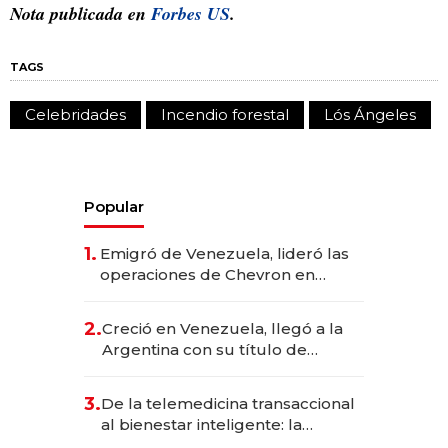
Nota publicada en
Forbes US
.
TAGS
Celebridades
Incendio forestal
Lós Ángeles
Popular
1.
Emigró de Venezuela, lideró las
operaciones de Chevron en
EE.UU. y hoy es la única mujer
CEO en Vaca Muerta
2.
Creció en Venezuela, llegó a la
Argentina con su título de
abogado y construyó un imperio
gastronómico que revoluciona
3.
De la telemedicina transaccional
las marcas "fast premium"
al bienestar inteligente: la
evolución de doc24 para