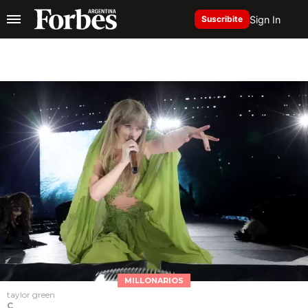
Sign In
Suscribite
MILLONARIOS
taylor green
C