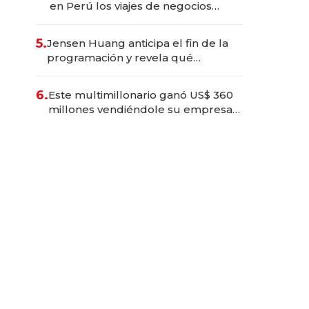
en Perú los viajes de negocios
dejan de ser reuniones para
convertirse en experiencias
5.
Jensen Huang anticipa el fin de la
transformadoras
programación y revela qué
aprender para trabajar con IA
6.
Este multimillonario ganó US$ 360
millones vendiéndole su empresa
de psicodélicos a Eli Lilly