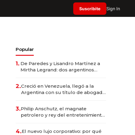
Suscribite
Sign In
Popular
1.
De Paredes y Lisandro Martínez a
Mirtha Legrand: dos argentinos
impulsan el negocio del wellness
deportivo y el cuidado corporal
2.
Creció en Venezuela, llegó a la
Argentina con su título de abogado
y construyó un imperio
gastronómico que revoluciona las
3.
Philip Anschutz, el magnate
marcas "fast premium"
petrolero y rey del entretenimiento
que va por la licitación de
Tecnópolis junto a Fénix
4.
El nuevo lujo corporativo: por qué