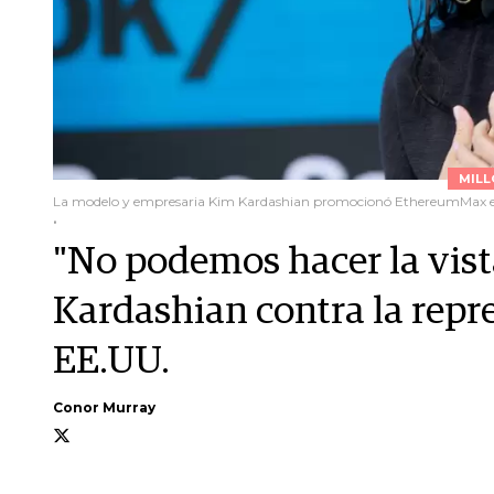
MILL
La modelo y empresaria Kim Kardashian promocionó EthereumMax e
.
"No podemos hacer la vist
Kardashian contra la repr
EE.UU.
Conor Murray