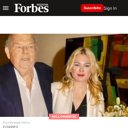
Sign In
Suscribite
MILLONARIOS
Esmeralda Mitre
FORBES