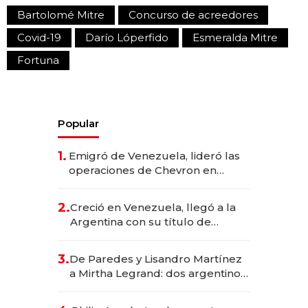
Bartolomé Mitre
Concurso de acreedores
Covid-19
Darío Lóperfido
Esmeralda Mitre
Fortuna
Popular
1.
Emigró de Venezuela, lideró las
operaciones de Chevron en
EE.UU. y hoy es la única mujer
CEO en Vaca Muerta
2.
Creció en Venezuela, llegó a la
Argentina con su título de
abogado y construyó un imperio
gastronómico que revoluciona
3.
De Paredes y Lisandro Martínez
las marcas "fast premium"
a Mirtha Legrand: dos argentinos
impulsan el negocio del wellness
deportivo y el cuidado corporal