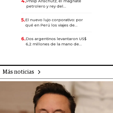
4.
Philip Anschutz, el magnate
petrolero y rey del
entretenimiento que va por la
licitación de Tecnópolis junto a
5.
El nuevo lujo corporativo: por
Fénix
qué en Perú los viajes de
negocios dejan de ser reuniones
para convertirse en experiencias
6.
Dos argentinos levantaron US$
transformadoras
6,2 millones de la mano de
Rauch, Englebienne y Woloski
Más noticias