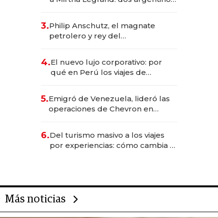
impulsan el negocio del wellness
deportivo y el cuidado corporal
3.
Philip Anschutz, el magnate
petrolero y rey del
entretenimiento que va por la
licitación de Tecnópolis junto a
4.
El nuevo lujo corporativo: por
Fénix
qué en Perú los viajes de
negocios dejan de ser reuniones
para convertirse en experiencias
5.
Emigró de Venezuela, lideró las
transformadoras
operaciones de Chevron en
EE.UU. y hoy es la única mujer
CEO en Vaca Muerta
6.
Del turismo masivo a los viajes
por experiencias: cómo cambia el
negocio de la asistencia al viajero
Más noticias