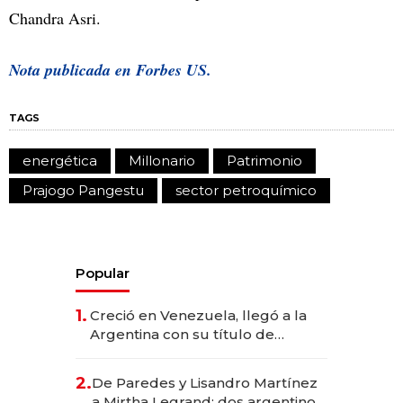
Chandra Asri.
Nota publicada en
Forbes US.
TAGS
energética
Millonario
Patrimonio
Prajogo Pangestu
sector petroquímico
Popular
1.
Creció en Venezuela, llegó a la
Argentina con su título de
abogado y construyó un imperio
gastronómico que revoluciona
2.
De Paredes y Lisandro Martínez
las marcas "fast premium"
a Mirtha Legrand: dos argentinos