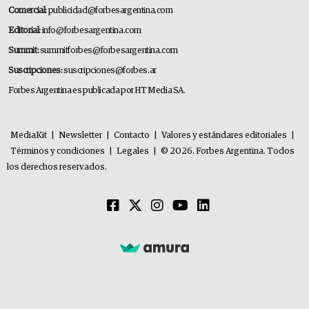
Comercial:
publicidad@forbesargentina.com
Editorial:
info@forbesargentina.com
Summit:
summitforbes@forbesargentina.com
Suscripciones:
suscripciones@forbes.ar
Forbes Argentina es publicada por HT Media SA.
MediaKit
|
Newsletter
|
Contacto
|
Valores y estándares editoriales
|
Términos y condiciones
|
Legales
|
© 2026. Forbes Argentina. Todos
los derechos reservados.