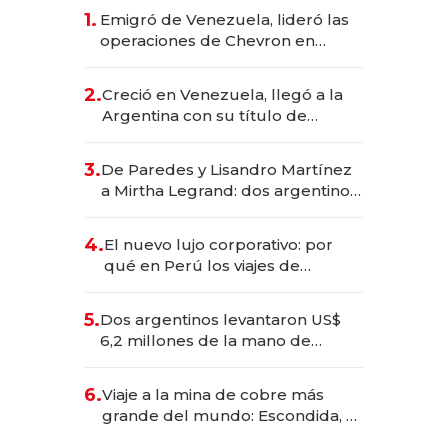
1.
Emigró de Venezuela, lideró las
operaciones de Chevron en
EE.UU. y hoy es la única mujer
CEO en Vaca Muerta
2.
Creció en Venezuela, llegó a la
Argentina con su título de
abogado y construyó un imperio
gastronómico que revoluciona
3.
De Paredes y Lisandro Martínez
las marcas "fast premium"
a Mirtha Legrand: dos argentinos
impulsan el negocio del wellness
deportivo y el cuidado corporal
4.
El nuevo lujo corporativo: por
qué en Perú los viajes de
negocios dejan de ser reuniones
para convertirse en experiencias
5.
Dos argentinos levantaron US$
transformadoras
6,2 millones de la mano de
Rauch, Englebienne y Woloski
6.
Viaje a la mina de cobre más
grande del mundo: Escondida, el
gigante chileno que exporta US$