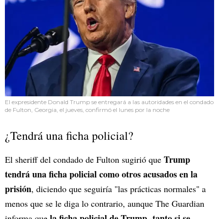
El expresidente Donald Trump se entregará a las autoridades en el condado
de Fulton, Georgia, el jueves, confirmó el lunes por la noche
¿Tendrá una ficha policial?
Trump
El sheriff del condado de Fulton sugirió que
tendrá una ficha policial como otros acusados en la
prisión
, diciendo que seguiría "las prácticas normales" a
menos que se le diga lo contrario, aunque The Guardian
la ficha policial de Trump -tanto si se
informa que