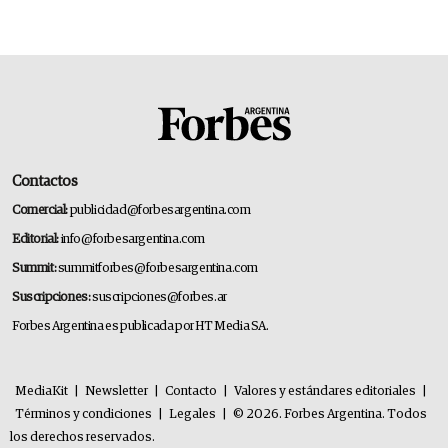
Contactos
Comercial:
publicidad@forbesargentina.com
Editorial:
info@forbesargentina.com
Summit:
summitforbes@forbesargentina.com
Suscripciones:
suscripciones@forbes.ar
Forbes Argentina es publicada por HT Media SA.
MediaKit
|
Newsletter
|
Contacto
|
Valores y estándares editoriales
|
Términos y condiciones
|
Legales
|
© 2026. Forbes Argentina. Todos
los derechos reservados.