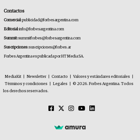
Contactos
Comercial:
publicidad@forbesargentina.com
Editorial:
info@forbesargentina.com
Summit:
summitforbes@forbesargentina.com
Suscripciones:
suscripciones@forbes.ar
Forbes Argentina es publicada por HT Media SA.
MediaKit
|
Newsletter
|
Contacto
|
Valores y estándares editoriales
|
Términos y condiciones
|
Legales
|
© 2026. Forbes Argentina. Todos
los derechos reservados.