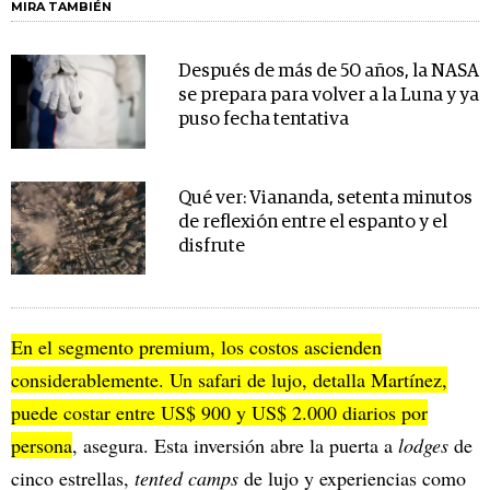
MIRA TAMBIÉN
Después de más de 50 años, la NASA
se prepara para volver a la Luna y ya
puso fecha tentativa
Qué ver: Viananda, setenta minutos
de reflexión entre el espanto y el
disfrute
En el segmento premium, los costos ascienden
considerablemente. Un safari de lujo, detalla Martínez,
puede costar entre US$ 900 y US$ 2.000 diarios por
persona
, asegura. Esta inversión abre la puerta a
lodges
de
cinco estrellas,
tented camps
de lujo y experiencias como