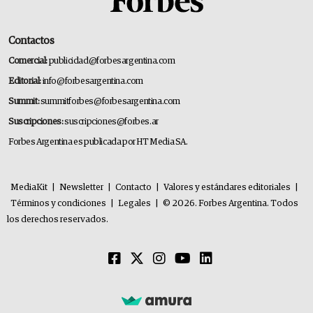
Contactos
Comercial:
publicidad@forbesargentina.com
Editorial:
info@forbesargentina.com
Summit:
summitforbes@forbesargentina.com
Suscripciones:
suscripciones@forbes.ar
Forbes Argentina es publicada por HT Media SA.
MediaKit
|
Newsletter
|
Contacto
|
Valores y estándares editoriales
|
Términos y condiciones
|
Legales
|
© 2026. Forbes Argentina. Todos
los derechos reservados.