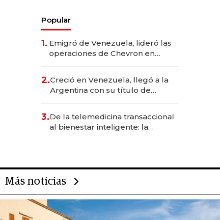
Popular
1.
Emigró de Venezuela, lideró las
operaciones de Chevron en
EE.UU. y hoy es la única mujer
CEO en Vaca Muerta
2.
Creció en Venezuela, llegó a la
Argentina con su título de
abogado y construyó un imperio
gastronómico que revoluciona
3.
De la telemedicina transaccional
las marcas "fast premium"
al bienestar inteligente: la
evolución de doc24 para
transformar a las organizaciones
Más noticias