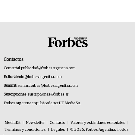
Contactos
Comercial:
publicidad@forbesargentina.com
Editorial:
info@forbesargentina.com
Summit:
summitforbes@forbesargentina.com
Suscripciones:
suscripciones@forbes.ar
Forbes Argentina es publicada por HT Media SA.
MediaKit
|
Newsletter
|
Contacto
|
Valores y estándares editoriales
|
Términos y condiciones
|
Legales
|
© 2026. Forbes Argentina. Todos