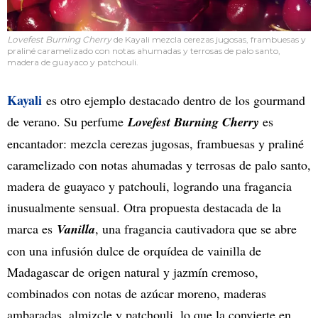
Lovefest Burning Cherry
de Kayali mezcla cerezas jugosas, frambuesas y
praliné caramelizado con notas ahumadas y terrosas de palo santo,
madera de guayaco y patchouli.
Kayali
es otro ejemplo destacado dentro de los gourmand
de verano. Su perfume
Lovefest Burning Cherry
es
encantador: mezcla cerezas jugosas, frambuesas y praliné
caramelizado con notas ahumadas y terrosas de palo santo,
madera de guayaco y patchouli, logrando una fragancia
inusualmente sensual. Otra propuesta destacada de la
marca es
Vanilla
, una fragancia cautivadora que se abre
con una infusión dulce de orquídea de vainilla de
Madagascar de origen natural y jazmín cremoso,
combinados con notas de azúcar moreno, maderas
ambaradas, almizcle y patchouli, lo que la convierte en