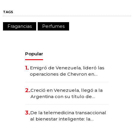
TAGS
Fragancias
Perfumes
Popular
1.
Emigró de Venezuela, lideró las
operaciones de Chevron en
EE.UU. y hoy es la única mujer
CEO en Vaca Muerta
2.
Creció en Venezuela, llegó a la
Argentina con su título de
abogado y construyó un imperio
gastronómico que revoluciona
3.
De la telemedicina transaccional
las marcas "fast premium"
al bienestar inteligente: la
evolución de doc24 para
transformar a las organizaciones