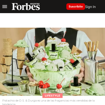
Sign In
Suscribite
LIFESTYLE
Pistachio de D.S. & Durga es una de las fragancias más vendidas de la
tendencia