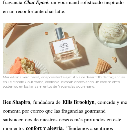
fragancia
Chai Épicé
, un gourmand sofisticado inspirado
en un reconfortante chai latte.
MarieAnna Ferdinand, vicepresidenta ejecutiva de desarrollo de fragancias
en Le Monde Gourmand, explicó que están observando un crecimiento
sostenido en los lanzamientos de fragancias gourmand.
Bee Shapiro
Ellis Brooklyn
, fundadora de
, coincide y me
comenta por correo que las fragancias gourmand
satisfacen dos de nuestros deseos más profundos en este
confort y alegría
momento:
. "Tendemos a sentirnos