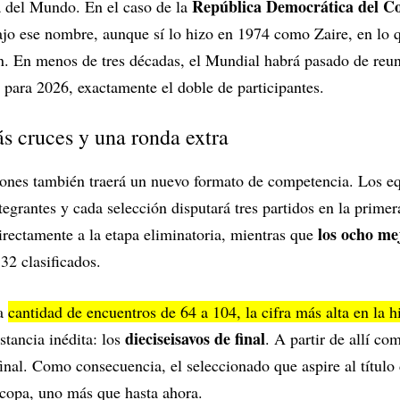
República Democrática del C
 del Mundo. En el caso de la
ajo ese nombre, aunque sí lo hizo en 1974 como Zaire, en lo q
en. En menos de tres décadas, el Mundial habrá pasado de reun
 para 2026, exactamente el doble de participantes.
ás cruces y una ronda extra
iones también traerá un nuevo formato de competencia. Los eq
tegrantes y cada selección disputará tres partidos en la prime
los ocho me
rectamente a la etapa eliminatoria, mientras que
32 clasificados.
la
cantidad de encuentros de 64 a 104, la cifra más alta en la hi
dieciseisavos de final
tancia inédita: los
. A partir de allí co
 final. Como consecuencia, el seleccionado que aspire al títul
 copa, uno más que hasta ahora.