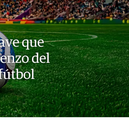
lave que
ienzo del
fútbol