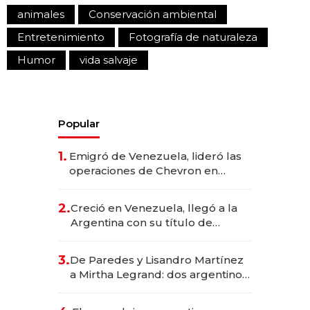
animales
Conservación ambiental
Entretenimiento
Fotografía de naturaleza
Humor
vida salvaje
Popular
1.
Emigró de Venezuela, lideró las
operaciones de Chevron en
EE.UU. y hoy es la única mujer
CEO en Vaca Muerta
2.
Creció en Venezuela, llegó a la
Argentina con su título de
abogado y construyó un imperio
gastronómico que revoluciona
3.
De Paredes y Lisandro Martínez
las marcas "fast premium"
a Mirtha Legrand: dos argentinos
impulsan el negocio del wellness
deportivo y el cuidado corporal