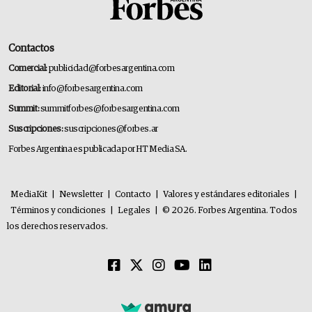
Contactos
Comercial:
publicidad@forbesargentina.com
Editorial:
info@forbesargentina.com
Summit:
summitforbes@forbesargentina.com
Suscripciones:
suscripciones@forbes.ar
Forbes Argentina es publicada por HT Media SA.
MediaKit
|
Newsletter
|
Contacto
|
Valores y estándares editoriales
|
Términos y condiciones
|
Legales
|
© 2026. Forbes Argentina. Todos
los derechos reservados.