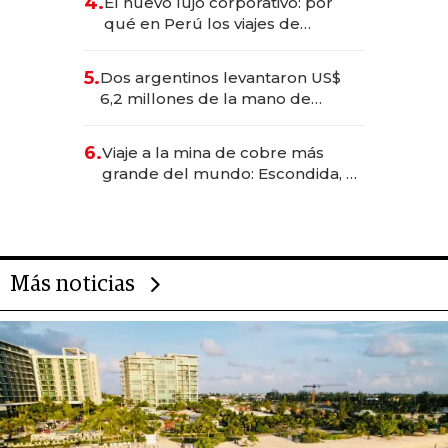
4.
El nuevo lujo corporativo: por
qué en Perú los viajes de
negocios dejan de ser reuniones
para convertirse en experiencias
5.
Dos argentinos levantaron US$
transformadoras
6,2 millones de la mano de
Rauch, Englebienne y Woloski
6.
Viaje a la mina de cobre más
grande del mundo: Escondida, el
gigante chileno que exporta US$
14.000 millones anuales
Más noticias