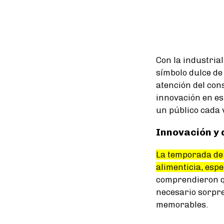
Con la industria
símbolo dulce de
atención del con
innovación en es
un público cada 
Innovación y 
La temporada d
alimenticia, esp
comprendieron qu
necesario sorpre
memorables.