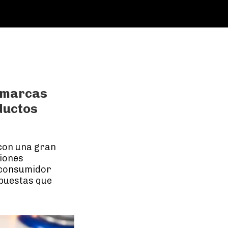
s marcas
ductos
 con una gran
iones
 consumidor
opuestas que