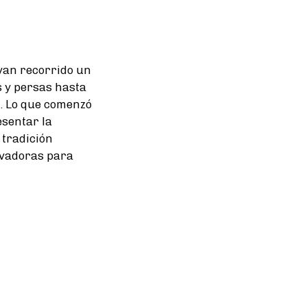
evan recorrido un
s y persas hasta
 Lo que comenzó
esentar la
 tradición
ovadoras para