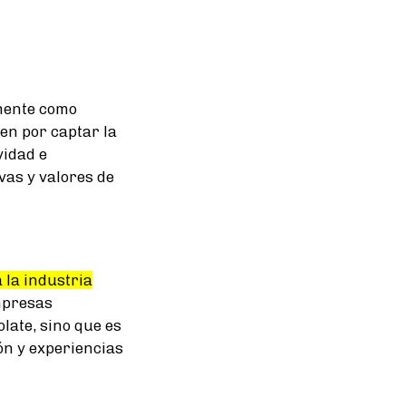
emente como
en por captar la
vidad e
vas y valores de
 la industria
presas
late, sino que es
ón y experiencias