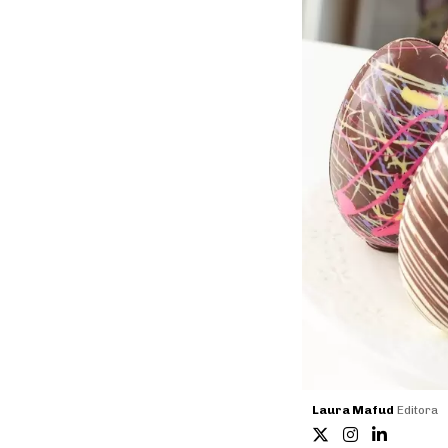
Laura Mafud
Editora