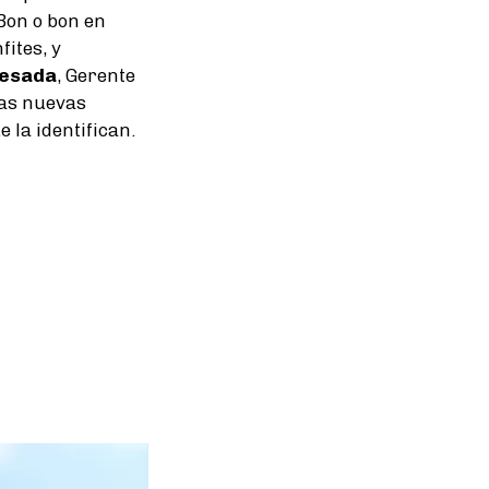
Bon o bon en
fites, y
uesada
, Gerente
las nuevas
 la identifican.