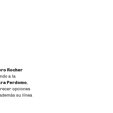
ero Rocher
ndo a la
ura Perdomo
,
frecer opciones
 además su línea