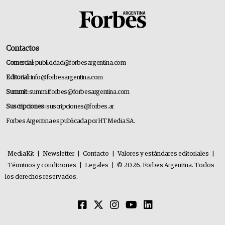
Contactos
Comercial:
publicidad@forbesargentina.com
Editorial:
info@forbesargentina.com
Summit:
summitforbes@forbesargentina.com
Suscripciones:
suscripciones@forbes.ar
Forbes Argentina es publicada por HT Media SA.
MediaKit
|
Newsletter
|
Contacto
|
Valores y estándares editoriales
|
Términos y condiciones
|
Legales
|
© 2026. Forbes Argentina. Todos
los derechos reservados.