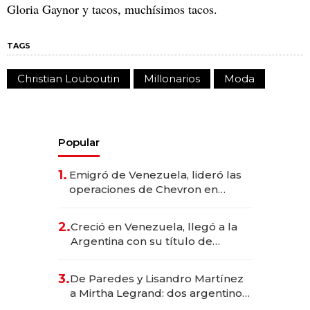
Gloria Gaynor y tacos, muchísimos tacos.
TAGS
Christian Louboutin
Millonarios
Moda
Popular
1.
Emigró de Venezuela, lideró las
operaciones de Chevron en
EE.UU. y hoy es la única mujer
CEO en Vaca Muerta
2.
Creció en Venezuela, llegó a la
Argentina con su título de
abogado y construyó un imperio
gastronómico que revoluciona
3.
De Paredes y Lisandro Martínez
las marcas "fast premium"
a Mirtha Legrand: dos argentinos
impulsan el negocio del wellness