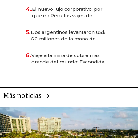
deportivo y el cuidado corporal
4.
El nuevo lujo corporativo: por
qué en Perú los viajes de
negocios dejan de ser reuniones
para convertirse en experiencias
5.
Dos argentinos levantaron US$
transformadoras
6,2 millones de la mano de
Rauch, Englebienne y Woloski
6.
Viaje a la mina de cobre más
grande del mundo: Escondida, el
gigante chileno que exporta US$
14.000 millones anuales
Más noticias