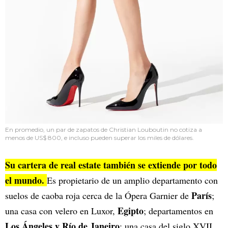
En promedio, un par de zapatos de Christian Louboutin no cotiza a
menos de US$ 800, e incluso pueden superar los miles de dólares.
Su cartera de real estate también se extiende por todo
el mundo.
Es propietario de un amplio departamento con
París
suelos de caoba roja cerca de la Ópera Garnier de
;
Egipto
una casa con velero en Luxor,
; departamentos en
Los Ángeles y Río de Janeiro
; una casa del siglo XVII