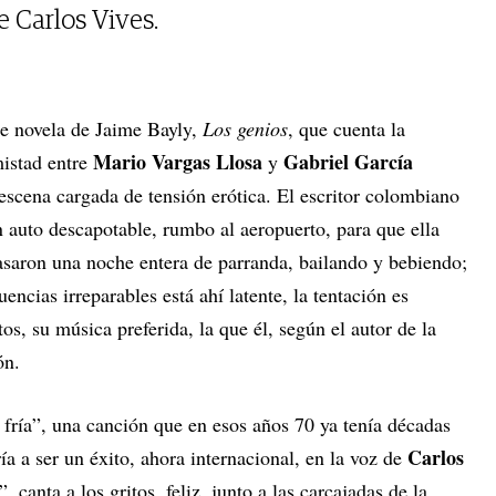
e Carlos Vives.
nte novela de Jaime Bayly,
Los genios
, que cuenta la
Mario Vargas Llosa
Gabriel García
mistad entre
y
 escena cargada de tensión erótica. El escritor colombiano
 auto descapotable, rumbo al aeropuerto, para que ella
asaron una noche entera de parranda, bailando y bebiendo;
encias irreparables está ahí latente, la tentación es
s, su música preferida, la que él, según el autor de la
ión.
 fría”, una canción que en esos años 70 ya tenía décadas
Carlos
a a ser un éxito, ahora internacional, en la voz de
, canta a los gritos, feliz, junto a las carcajadas de la