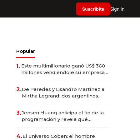
Suscribite
Sign In
Popular
1.
Este multimillonario ganó US$ 360
millones vendiéndole su empresa
de psicodélicos a Eli Lilly
2.
De Paredes y Lisandro Martínez a
Mirtha Legrand: dos argentinos
impulsan el negocio del wellness
deportivo y el cuidado corporal
3.
Jensen Huang anticipa el fin de la
programación y revela qué
aprender para trabajar con IA
4.
El universo Coben: el hombre