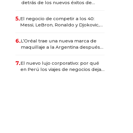
detrás de los nuevos éxitos de
Netflix
5.
El negocio de competir a los 40:
Messi, LeBron, Ronaldo y Djokovic,
las caras detrás del mercado de la
longevidad deportiva
6.
L’Oréal trae una nueva marca de
maquillaje a la Argentina después
de 8 años: la estrategia para
conquistar a la Generación Z
7.
El nuevo lujo corporativo: por qué
en Perú los viajes de negocios dejan
de ser reuniones para convertirse
en experiencias transformadoras