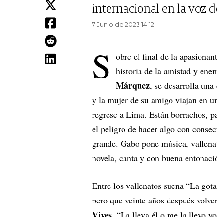
internacional en la voz d
7 Junio de 2023 14.12
S
obre el final de la apasiona
historia de la amistad y ene
Márquez
, se desarrolla una
y la mujer de su amigo viajan en un
regrese a Lima. Están borrachos, p
el peligro de hacer algo con consecu
grande. Gabo pone música, vallenato
novela, canta y con buena entonac
Entre los vallenatos suena “La gota
pero que veinte años después volverí
Vives
. “La lleva él o me la llevo yo”