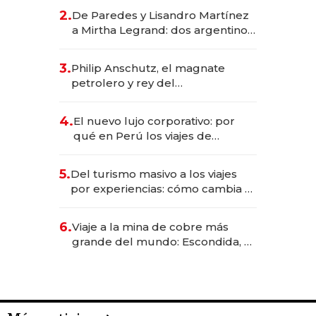
gastronómico que revoluciona
2.
De Paredes y Lisandro Martínez
las marcas "fast premium"
a Mirtha Legrand: dos argentinos
impulsan el negocio del wellness
deportivo y el cuidado corporal
3.
Philip Anschutz, el magnate
petrolero y rey del
entretenimiento que va por la
licitación de Tecnópolis junto a
4.
El nuevo lujo corporativo: por
Fénix
qué en Perú los viajes de
negocios dejan de ser reuniones
para convertirse en experiencias
5.
Del turismo masivo a los viajes
transformadoras
por experiencias: cómo cambia el
negocio de la asistencia al viajero
6.
Viaje a la mina de cobre más
grande del mundo: Escondida, el
gigante chileno que exporta US$
14.000 millones anuales