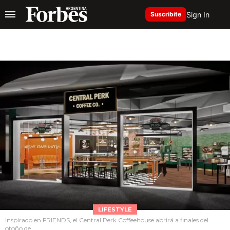
Sign In
Suscribite
LIFESTYLE
Inspirado en FRIENDS, el Central Perk Coffeehouse abrirá a finales del
otoño de