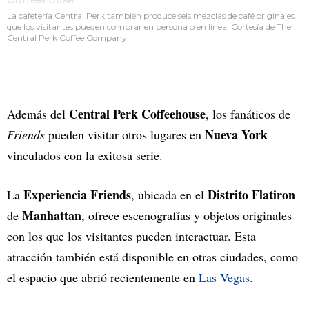
La cafetería Central Perk también produce seis mezclas de café originales
que los visitantes pueden comprar en persona o en línea. Cortesía de The
Central Perk Coffee Company
Central Perk Coffeehouse
Además del
, los fanáticos de
Nueva York
Friends
pueden visitar otros lugares en
vinculados con la exitosa serie.
Experiencia Friends
Distrito Flatiron
La
, ubicada en el
Manhattan
de
, ofrece escenografías y objetos originales
con los que los visitantes pueden interactuar. Esta
atracción también está disponible en otras ciudades, como
el espacio que abrió recientemente en
Las Vegas
.