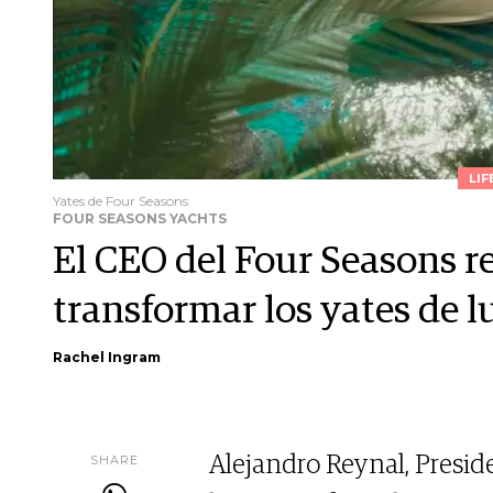
LIF
Yates de Four Seasons
FOUR SEASONS YACHTS
El CEO del Four Seasons r
transformar los yates de l
Rachel Ingram
SHARE
Alejandro Reynal, Presid