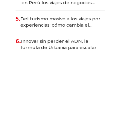
en Perú los viajes de negocios
dejan de ser reuniones para
convertirse en experiencias
5.
Del turismo masivo a los viajes por
transformadoras
experiencias: cómo cambia el
negocio de la asistencia al viajero
6.
Innovar sin perder el ADN, la
fórmula de Urbania para escalar