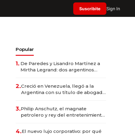
Suscribite
Sign In
Popular
1.
De Paredes y Lisandro Martínez a
Mirtha Legrand: dos argentinos
impulsan el negocio del wellness
deportivo y el cuidado corporal
2.
Creció en Venezuela, llegó a la
Argentina con su título de abogado
y construyó un imperio
gastronómico que revoluciona las
3.
Philip Anschutz, el magnate
marcas "fast premium"
petrolero y rey del entretenimiento
que va por la licitación de
Tecnópolis junto a Fénix
4.
El nuevo lujo corporativo: por qué