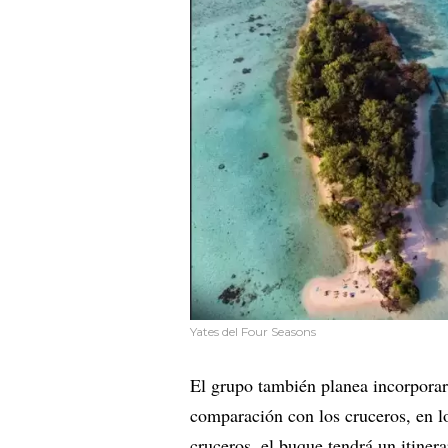
Yates del Four Seasons
El grupo también planea incorporar p
comparación con los cruceros, en lo
cruceros, el buque tendrá un itinera