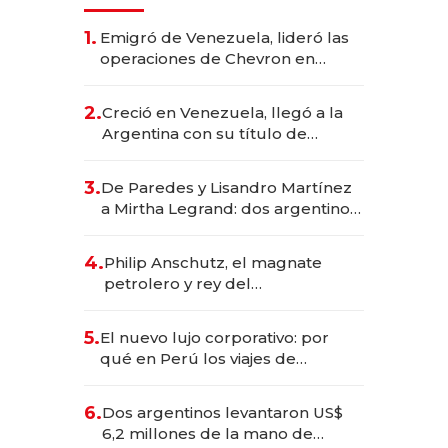
1.
Emigró de Venezuela, lideró las
operaciones de Chevron en
EE.UU. y hoy es la única mujer
CEO en Vaca Muerta
2.
Creció en Venezuela, llegó a la
Argentina con su título de
abogado y construyó un imperio
gastronómico que revoluciona
3.
De Paredes y Lisandro Martínez
las marcas "fast premium"
a Mirtha Legrand: dos argentinos
impulsan el negocio del wellness
deportivo y el cuidado corporal
4.
Philip Anschutz, el magnate
petrolero y rey del
entretenimiento que va por la
licitación de Tecnópolis junto a
5.
El nuevo lujo corporativo: por
Fénix
qué en Perú los viajes de
negocios dejan de ser reuniones
para convertirse en experiencias
6.
Dos argentinos levantaron US$
transformadoras
6,2 millones de la mano de