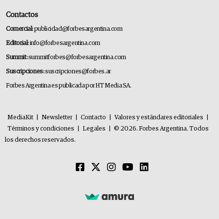
Contactos
Comercial:
publicidad@forbesargentina.com
Editorial:
info@forbesargentina.com
Summit:
summitforbes@forbesargentina.com
Suscripciones:
suscripciones@forbes.ar
Forbes Argentina es publicada por HT Media SA.
MediaKit
|
Newsletter
|
Contacto
|
Valores y estándares editoriales
|
Términos y condiciones
|
Legales
|
© 2026. Forbes Argentina. Todos
los derechos reservados.