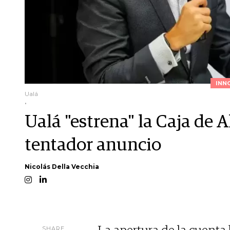
INN
Ualá
.
Ualá "estrena" la Caja de 
tentador anuncio
Nicolás Della Vecchia
SHARE