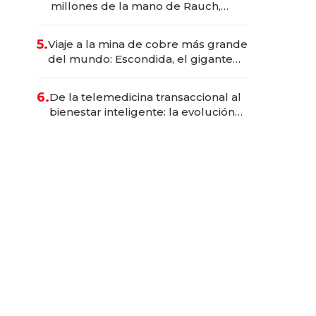
millones de la mano de Rauch,
Englebienne y Woloski
5.
Viaje a la mina de cobre más grande
del mundo: Escondida, el gigante
chileno que exporta US$ 14.000
millones anuales
6.
De la telemedicina transaccional al
bienestar inteligente: la evolución
de doc24 para transformar a las
organizaciones