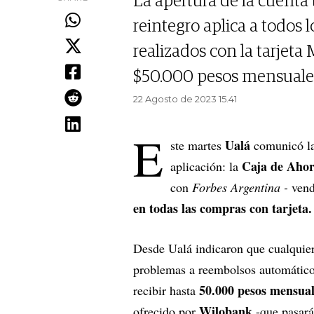
La apertura de la cuenta b
reintegro aplica a todos 
realizados con la tarjeta
$50.000 pesos mensuale
22 Agosto de 2023 15.41
E
Ualá
ste martes
comunicó la
Caja de Aho
aplicación: la
con
Forbes Argentina -
vend
en todas las compras con tarjeta
Desde Ualá indicaron que cualquier
problemas a reembolsos automáticos
50.000 pesos mensual
recibir hasta
Wilobank
ofrecido por
-que pasará