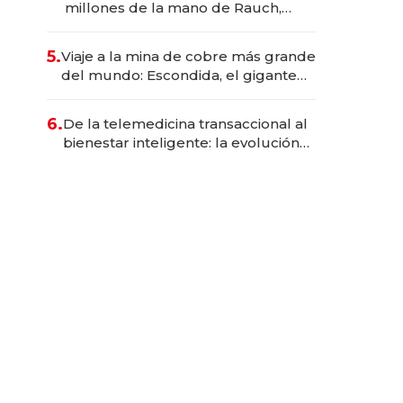
millones de la mano de Rauch,
Englebienne y Woloski
5.
Viaje a la mina de cobre más grande
del mundo: Escondida, el gigante
chileno que exporta US$ 14.000
millones anuales
6.
De la telemedicina transaccional al
bienestar inteligente: la evolución
de doc24 para transformar a las
organizaciones