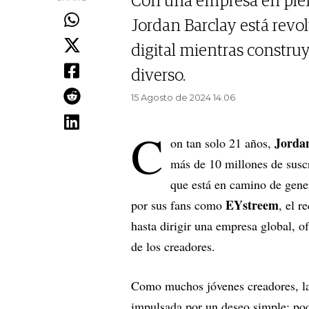
Con una empresa en plen
Jordan Barclay está revo
digital mientras constru
diverso.
15 Agosto de 2024 14.06
C
Jorda
on tan solo 21 años,
más de 10 millones de susc
que está en camino de gene
EYstreem
por sus fans como
, el r
hasta dirigir una empresa global, o
de los creadores.
Como muchos jóvenes creadores, la 
impulsada por un deseo simple: pod