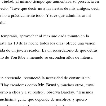
y ciudad, al mismo tiempo que aumentaba su presencia en
ecio. "Tuve que decir no a las fiestas de mis amigos, decir
ir no a prácticamente todo. Y tuve que administrar mi
lta.
e temprano, aprovechar al máximo cada minuto en la
asta las 10 de la noche todos los días) ofrece una visión
vida de un joven creador. Es un recordatorio de que detrás
lato de YouTube a menudo se esconden años de intensa
ue creciendo, reconoció la necesidad de construir un
Mr. Beast
. "Hay creadores como
y muchos otros, cuya
orno a ellos y a su rostro", observa Barclay. "Tenemos
chísima gente que depende de nosotros, y quiero
 mucho después de que yo muera", subraya.