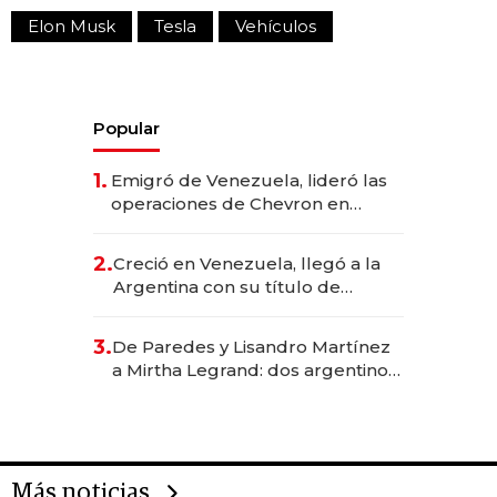
Elon Musk
Tesla
Vehículos
Popular
1.
Emigró de Venezuela, lideró las
operaciones de Chevron en
EE.UU. y hoy es la única mujer
CEO en Vaca Muerta
2.
Creció en Venezuela, llegó a la
Argentina con su título de
abogado y construyó un imperio
gastronómico que revoluciona
3.
De Paredes y Lisandro Martínez
las marcas "fast premium"
a Mirtha Legrand: dos argentinos
impulsan el negocio del wellness
deportivo y el cuidado corporal
Más noticias