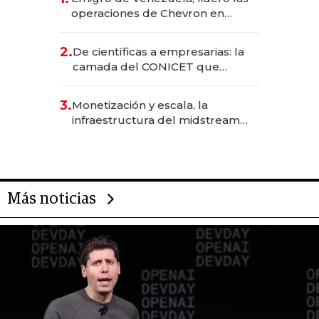
operaciones de Chevron en
EE.UU. y hoy es la única mujer
CEO en Vaca Muerta
2.
De científicas a empresarias: la
camada del CONICET que
levantó más de US$ 40 millones
para fundar startups biotech
3.
Monetización y escala, la
infraestructura del midstream
busca destrabar el potencial de
Vaca Muerta
Más noticias