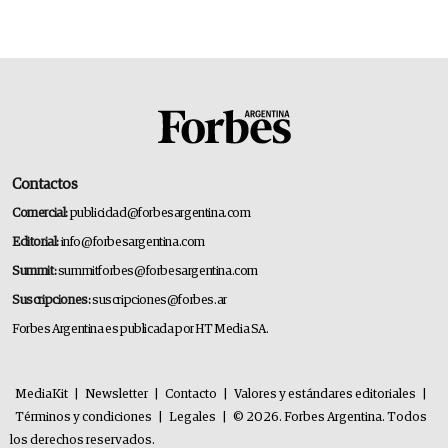
Contactos
Comercial:
publicidad@forbesargentina.com
Editorial:
info@forbesargentina.com
Summit:
summitforbes@forbesargentina.com
Suscripciones:
suscripciones@forbes.ar
Forbes Argentina es publicada por HT Media SA.
MediaKit
|
Newsletter
|
Contacto
|
Valores y estándares editoriales
|
Términos y condiciones
|
Legales
|
© 2026. Forbes Argentina. Todos
los derechos reservados.