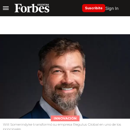
Sign In
Suscribite
INNOVACIÓN
Will Somerindyke transformó su empresa Regulus Global en uno de los
principales