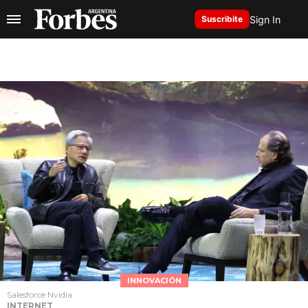
Sign In
Suscribite
INNOVACIÓN
Salesforce Nvidia
INTERNET