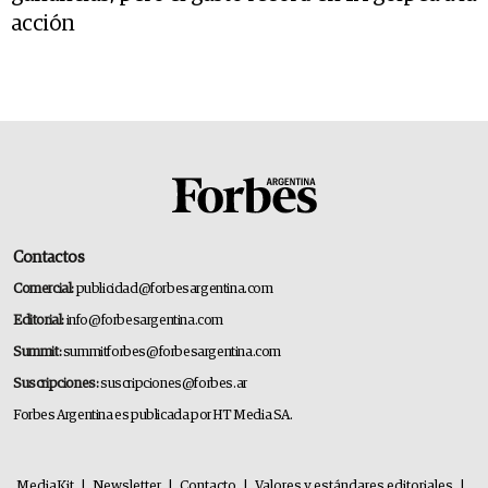
acción
Contactos
Comercial:
publicidad@forbesargentina.com
Editorial:
info@forbesargentina.com
Summit:
summitforbes@forbesargentina.com
Suscripciones:
suscripciones@forbes.ar
Forbes Argentina es publicada por HT Media SA.
MediaKit
|
Newsletter
|
Contacto
|
Valores y estándares editoriales
|