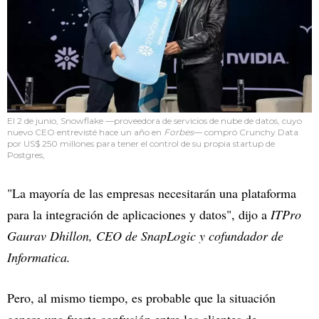
El 2 de junio, Snowflake —proveedora de servicios de nube de datos, cuyo
nuevo CEO entrevisté hace un año en
Forbes
— compró Crunchy Data
por US$ 250 millones para tener el control de su propia startup de
Postgres,
"La mayoría de las empresas necesitarán una plataforma
para la integración de aplicaciones y datos", dijo a
ITPro
Gaurav Dhillon, CEO de SnapLogic y cofundador de
Informatica.
Pero, al mismo tiempo, es probable que la situación
genere una fuerte confusión entre los clientes de