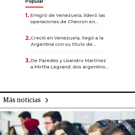
Popular
1.
Emigró de Venezuela, lideró las
operaciones de Chevron en
EE.UU. y hoy es la única mujer
CEO en Vaca Muerta
2.
Creció en Venezuela, llegó a la
Argentina con su título de
abogado y construyó un imperio
gastronómico que revoluciona
3.
De Paredes y Lisandro Martínez
las marcas "fast premium"
a Mirtha Legrand: dos argentinos
impulsan el negocio del wellness
deportivo y el cuidado corporal
Más noticias