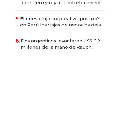
petrolero y rey del entretenimiento
que va por la licitación de
Tecnópolis junto a Fénix
5.
El nuevo lujo corporativo: por qué
en Perú los viajes de negocios dejan
de ser reuniones para convertirse
en experiencias transformadoras
6.
Dos argentinos levantaron US$ 6,2
millones de la mano de Rauch,
Englebienne y Woloski