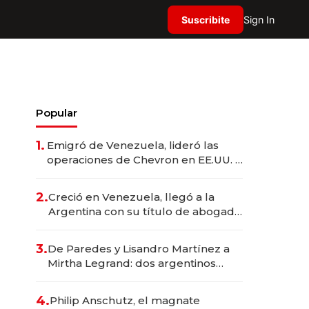
Suscribite
Sign In
Popular
1.
Emigró de Venezuela, lideró las
operaciones de Chevron en EE.UU. y
hoy es la única mujer CEO en Vaca
Muerta
2.
Creció en Venezuela, llegó a la
Argentina con su título de abogado
y construyó un imperio
gastronómico que revoluciona las
3.
De Paredes y Lisandro Martínez a
marcas "fast premium"
Mirtha Legrand: dos argentinos
impulsan el negocio del wellness
deportivo y el cuidado corporal
4.
Philip Anschutz, el magnate