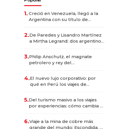
1.
Creció en Venezuela, llegó a la
Argentina con su título de
abogado y construyó un imperio
gastronómico que revoluciona
2.
De Paredes y Lisandro Martínez
las marcas "fast premium"
a Mirtha Legrand: dos argentinos
impulsan el negocio del wellness
deportivo y el cuidado corporal
3.
Philip Anschutz, el magnate
petrolero y rey del
entretenimiento que va por la
licitación de Tecnópolis junto a
4.
El nuevo lujo corporativo: por
Fénix
qué en Perú los viajes de
negocios dejan de ser reuniones
para convertirse en experiencias
5.
Del turismo masivo a los viajes
transformadoras
por experiencias: cómo cambia el
negocio de la asistencia al viajero
6.
Viaje a la mina de cobre más
grande del mundo: Escondida, el