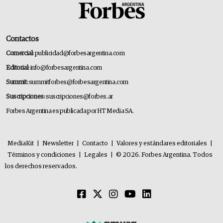
Contactos
Comercial:
publicidad@forbesargentina.com
Editorial:
info@forbesargentina.com
Summit:
summitforbes@forbesargentina.com
Suscripciones:
suscripciones@forbes.ar
Forbes Argentina es publicada por HT Media SA.
MediaKit
|
Newsletter
|
Contacto
|
Valores y estándares editoriales
|
Términos y condiciones
|
Legales
|
© 2026. Forbes Argentina. Todos
los derechos reservados.