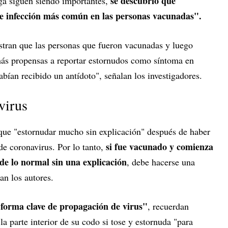
se descubrió que
tiga siguen siendo importantes,
e infección más común en las personas vacunadas".
tran que las personas que fueron vacunadas y luego
más propensas a reportar estornudos como síntoma en
ían recibido un antídoto", señalan los investigadores.
virus
 que "estornudar mucho sin explicación" después de haber
si fue vacunado y comienza
de coronavirus. Por lo tanto,
de lo normal sin una explicación
, debe hacerse una
an los autores.
forma clave de propagación de virus"
, recuerdan
a parte interior de su codo si tose y estornuda "para