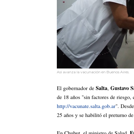
Así avanza la vacunación en Buenos Aires.
Salta
Gustavo S
El gobernador de
,
de 18 años "sin factores de riesgo,
http://vacunate.salta.gob.ar
". Desde
25 años y se habilitó el preturno de
F
En Chubut, el ministro de Salud,