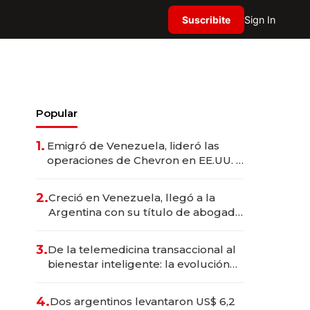
Suscribite
Sign In
Popular
1.
Emigró de Venezuela, lideró las
operaciones de Chevron en EE.UU. y
hoy es la única mujer CEO en Vaca
Muerta
2.
Creció en Venezuela, llegó a la
Argentina con su título de abogado
y construyó un imperio
gastronómico que revoluciona las
3.
De la telemedicina transaccional al
marcas "fast premium"
bienestar inteligente: la evolución
de doc24 para transformar a las
organizaciones
4.
Dos argentinos levantaron US$ 6,2