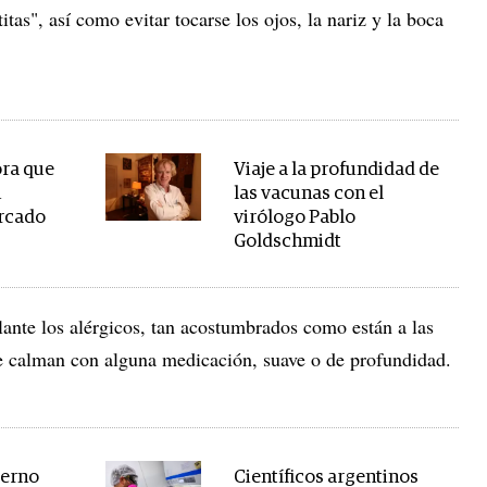
tas", así como evitar tocarse los ojos, la nariz y la boca
ora que
Viaje a la profundidad de
u
las vacunas con el
ercado
virólogo Pablo
Goldschmidt
lante los alérgicos, tan acostumbrados como están a las
se calman con alguna medicación, suave o de profundidad.
ierno
Científicos argentinos