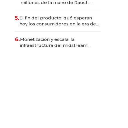
millones de la mano de Rauch,
Englebienne y Woloski
5.
El fin del producto: qué esperan
hoy los consumidores en la era de
las experiencias inteligentes
6.
Monetización y escala, la
infraestructura del midstream
busca destrabar el potencial de
Vaca Muerta