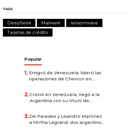
TAGS
DeepSeek
Malware
ransomware
Tarjetas de crédito
Popular
1.
Emigró de Venezuela, lideró las
operaciones de Chevron en
EE.UU. y hoy es la única mujer
CEO en Vaca Muerta
2.
Creció en Venezuela, llegó a la
Argentina con su título de
abogado y construyó un imperio
gastronómico que revoluciona
3.
De Paredes y Lisandro Martínez
las marcas "fast premium"
a Mirtha Legrand: dos argentinos
impulsan el negocio del wellness