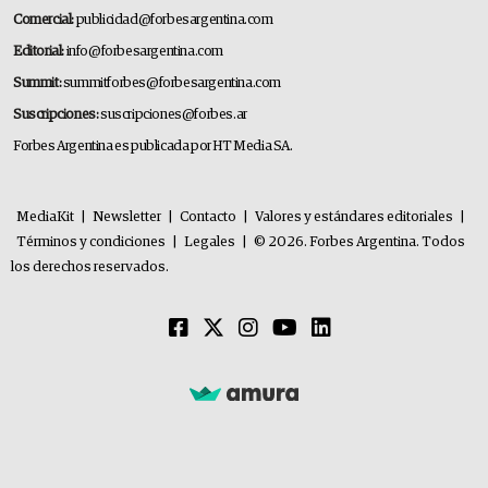
Comercial:
publicidad@forbesargentina.com
Editorial:
info@forbesargentina.com
Summit:
summitforbes@forbesargentina.com
Suscripciones:
suscripciones@forbes.ar
Forbes Argentina es publicada por HT Media SA.
MediaKit
|
Newsletter
|
Contacto
|
Valores y estándares editoriales
|
Términos y condiciones
|
Legales
|
© 2026. Forbes Argentina. Todos
los derechos reservados.