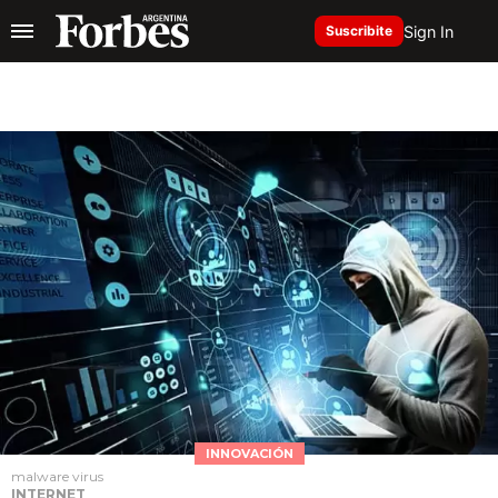
Sign In
Suscribite
INNOVACIÓN
malware virus
INTERNET