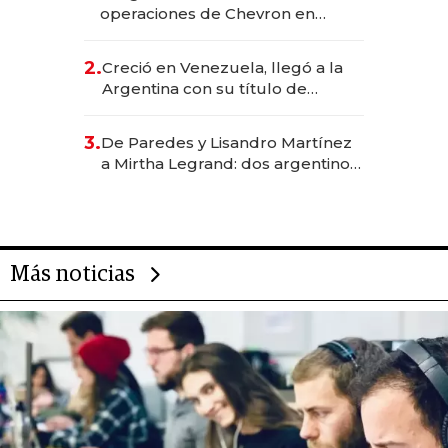
operaciones de Chevron en
EE.UU. y hoy es la única mujer
CEO en Vaca Muerta
2.
Creció en Venezuela, llegó a la
Argentina con su título de
abogado y construyó un imperio
gastronómico que revoluciona
3.
De Paredes y Lisandro Martínez
las marcas "fast premium"
a Mirtha Legrand: dos argentinos
impulsan el negocio del wellness
deportivo y el cuidado corporal
Más noticias