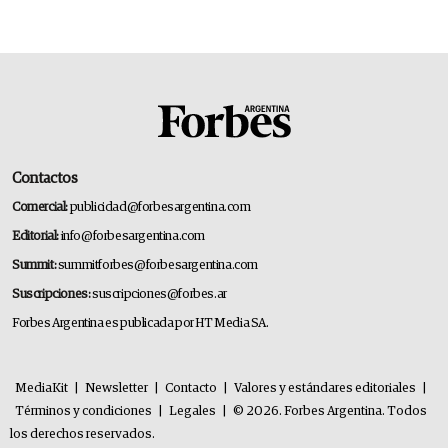
Contactos
Comercial:
publicidad@forbesargentina.com
Editorial:
info@forbesargentina.com
Summit:
summitforbes@forbesargentina.com
Suscripciones:
suscripciones@forbes.ar
Forbes Argentina es publicada por HT Media SA.
MediaKit
|
Newsletter
|
Contacto
|
Valores y estándares editoriales
|
Términos y condiciones
|
Legales
|
© 2026. Forbes Argentina. Todos
los derechos reservados.