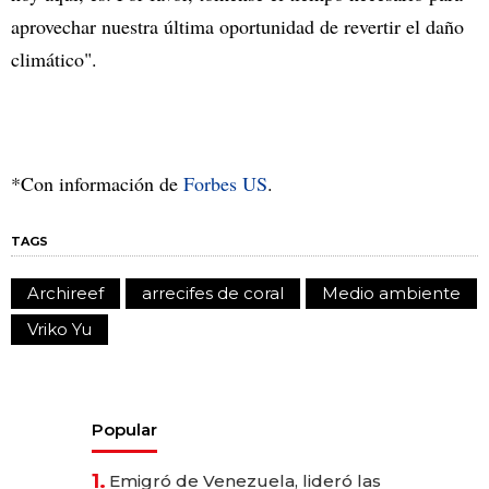
aprovechar nuestra última oportunidad de revertir el daño
climático".
*Con información de
Forbes US
.
TAGS
Archireef
arrecifes de coral
Medio ambiente
Vriko Yu
Popular
1.
Emigró de Venezuela, lideró las