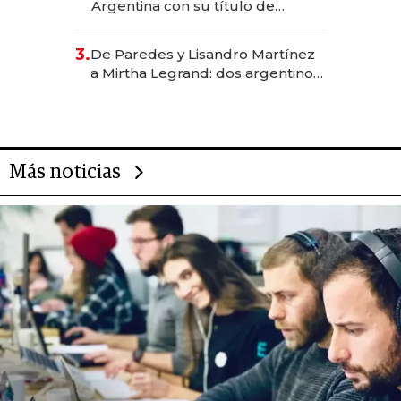
Argentina con su título de
abogado y construyó un imperio
gastronómico que revoluciona
3.
De Paredes y Lisandro Martínez
las marcas "fast premium"
a Mirtha Legrand: dos argentinos
impulsan el negocio del wellness
deportivo y el cuidado corporal
Más noticias