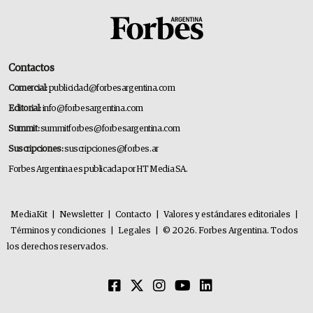
Contactos
Comercial:
publicidad@forbesargentina.com
Editorial:
info@forbesargentina.com
Summit:
summitforbes@forbesargentina.com
Suscripciones:
suscripciones@forbes.ar
Forbes Argentina es publicada por HT Media SA.
MediaKit
|
Newsletter
|
Contacto
|
Valores y estándares editoriales
|
Términos y condiciones
|
Legales
|
© 2026. Forbes Argentina. Todos
los derechos reservados.