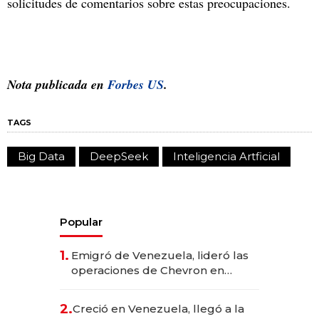
solicitudes de comentarios sobre estas preocupaciones.
Nota publicada en
Forbes US
.
TAGS
Big Data
DeepSeek
Inteligencia Artficial
Popular
1.
Emigró de Venezuela, lideró las
operaciones de Chevron en
EE.UU. y hoy es la única mujer
CEO en Vaca Muerta
2.
Creció en Venezuela, llegó a la