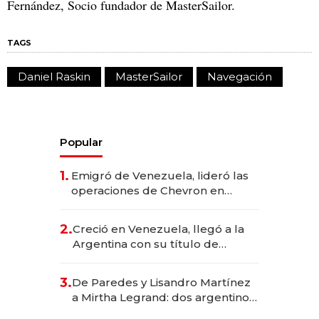
Fernández, Socio fundador de MasterSailor.
TAGS
Daniel Raskin
MasterSailor
Navegación
Popular
1.
Emigró de Venezuela, lideró las
operaciones de Chevron en
EE.UU. y hoy es la única mujer
CEO en Vaca Muerta
2.
Creció en Venezuela, llegó a la
Argentina con su título de
abogado y construyó un imperio
gastronómico que revoluciona
3.
De Paredes y Lisandro Martínez
las marcas "fast premium"
a Mirtha Legrand: dos argentinos
impulsan el negocio del wellness