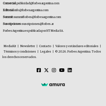
Comercial:
publicidad@forbesargentina.com
Editorial:
info@forbesargentina.com
Summit:
summitforbes@forbesargentina.com
Suscripciones:
suscripciones@forbes.ar
Forbes Argentina es publicada por HT Media SA.
MediaKit
|
Newsletter
|
Contacto
|
Valores y estándares editoriales
|
Términos y condiciones
|
Legales
|
© 2026. Forbes Argentina. Todos
los derechos reservados.