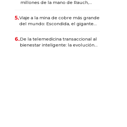
millones de la mano de Rauch,
Englebienne y Woloski
5.
Viaje a la mina de cobre más grande
del mundo: Escondida, el gigante
chileno que exporta US$ 14.000
millones anuales
6.
De la telemedicina transaccional al
bienestar inteligente: la evolución
de doc24 para transformar a las
organizaciones