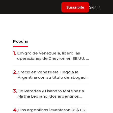
Suscribite
Sign In
Popular
1.
Emigró de Venezuela, lideró las
operaciones de Chevron en EE.UU. y
hoy es la única mujer CEO en Vaca
Muerta
2.
Creció en Venezuela, llegó a la
Argentina con su título de abogado
y construyó un imperio
gastronómico que revoluciona las
3.
De Paredes y Lisandro Martínez a
marcas "fast premium"
Mirtha Legrand: dos argentinos
impulsan el negocio del wellness
deportivo y el cuidado corporal
4.
Dos argentinos levantaron US$ 6,2