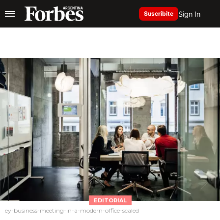
Sign In
Suscribite
EDITORIAL
ey-business-meeting-in-a-modern-office-scaled