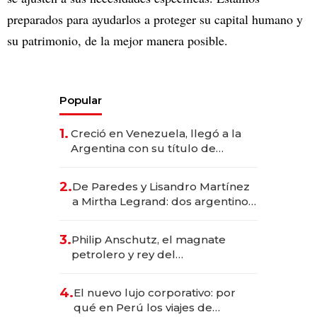
preparados para ayudarlos a proteger su capital humano y
su patrimonio, de la mejor manera posible.
Popular
1.
Creció en Venezuela, llegó a la
Argentina con su título de
abogado y construyó un imperio
gastronómico que revoluciona
2.
De Paredes y Lisandro Martínez
las marcas "fast premium"
a Mirtha Legrand: dos argentinos
impulsan el negocio del wellness
deportivo y el cuidado corporal
3.
Philip Anschutz, el magnate
petrolero y rey del
entretenimiento que va por la
licitación de Tecnópolis junto a
4.
El nuevo lujo corporativo: por
Fénix
qué en Perú los viajes de