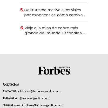
negocios dejan de ser reuniones
para convertirse en experiencias
5.
Del turismo masivo a los viajes
transformadoras
por experiencias: cómo cambia el
negocio de la asistencia al viajero
6.
Viaje a la mina de cobre más
grande del mundo: Escondida, el
gigante chileno que exporta US$
14.000 millones anuales
Contactos
Comercial:
publicidad@forbesargentina.com
Editorial:
info@forbesargentina.com
Summit:
summitforbes@forbesargentina.com