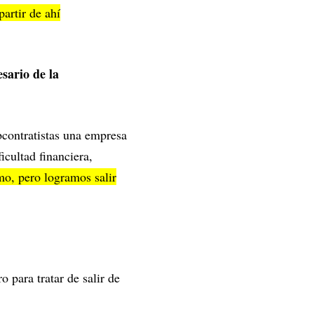
partir de ahí
sario de la
contratistas una empresa
cultad financiera,
mo, pero logramos salir
para tratar de salir de