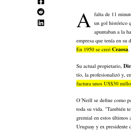
A
falta de 11 minut
un gol histórico 
apuntaban a la ha
empresa que tenía en su d
Ceaosa
En 1950 se creó
.
Die
Su actual propietario,
tío, la profesionalizó y, 
factura unos US$30 millo
O´Neill se define como pad
toda su vida. "También te
gremial en estos últimos 
Uruguay y ex presidente 