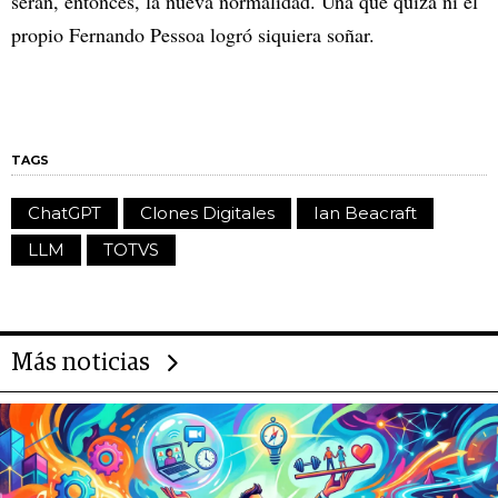
serán, entonces, la nueva normalidad. Una que quizá ni el
propio Fernando Pessoa logró siquiera soñar.
TAGS
ChatGPT
Clones Digitales
Ian Beacraft
LLM
TOTVS
Más noticias