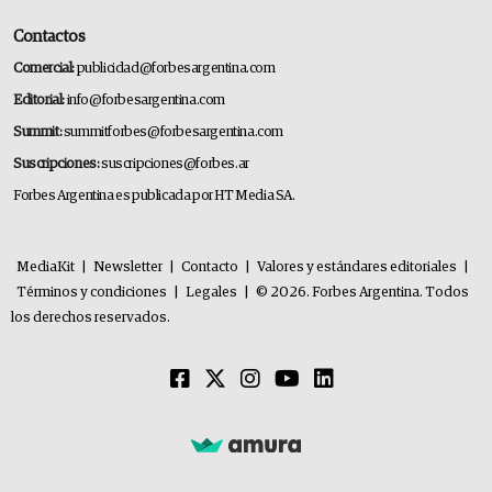
Contactos
Comercial:
publicidad@forbesargentina.com
Editorial:
info@forbesargentina.com
Summit:
summitforbes@forbesargentina.com
Suscripciones:
suscripciones@forbes.ar
Forbes Argentina es publicada por HT Media SA.
MediaKit
|
Newsletter
|
Contacto
|
Valores y estándares editoriales
|
Términos y condiciones
|
Legales
|
© 2026. Forbes Argentina. Todos
los derechos reservados.