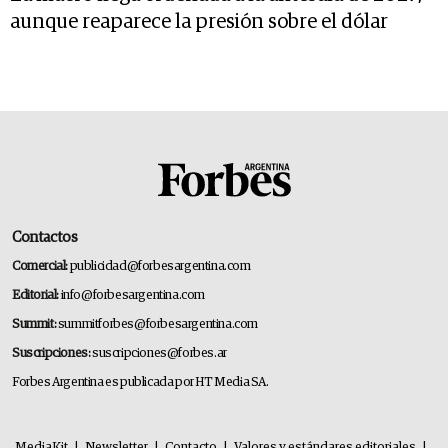
aunque reaparece la presión sobre el dólar
Contactos
Comercial:
publicidad@forbesargentina.com
Editorial:
info@forbesargentina.com
Summit:
summitforbes@forbesargentina.com
Suscripciones:
suscripciones@forbes.ar
Forbes Argentina es publicada por HT Media SA.
MediaKit
|
Newsletter
|
Contacto
|
Valores y estándares editoriales
|