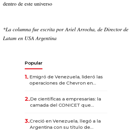
dentro de este universo
*La columna fue escrita por Ariel Arrocha, de Director de
Latam en USA Argentina
Popular
1.
Emigró de Venezuela, lideró las
operaciones de Chevron en
EE.UU. y hoy es la única mujer
CEO en Vaca Muerta
2.
De científicas a empresarias: la
camada del CONICET que
levantó más de US$ 40 millones
para fundar startups biotech
3.
Creció en Venezuela, llegó a la
Argentina con su título de