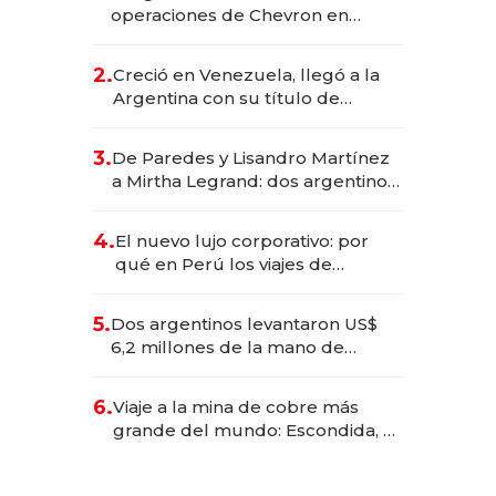
operaciones de Chevron en
EE.UU. y hoy es la única mujer
CEO en Vaca Muerta
2.
Creció en Venezuela, llegó a la
Argentina con su título de
abogado y construyó un imperio
gastronómico que revoluciona
3.
De Paredes y Lisandro Martínez
las marcas "fast premium"
a Mirtha Legrand: dos argentinos
impulsan el negocio del wellness
deportivo y el cuidado corporal
4.
El nuevo lujo corporativo: por
qué en Perú los viajes de
negocios dejan de ser reuniones
para convertirse en experiencias
5.
Dos argentinos levantaron US$
transformadoras
6,2 millones de la mano de
Rauch, Englebienne y Woloski
6.
Viaje a la mina de cobre más
grande del mundo: Escondida, el
gigante chileno que exporta US$
14.000 millones anuales