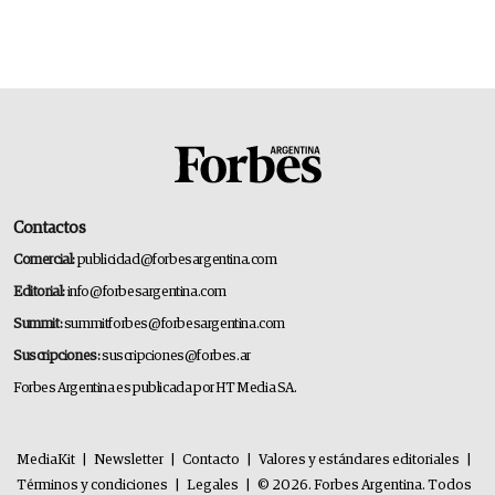
Contactos
Comercial:
publicidad@forbesargentina.com
Editorial:
info@forbesargentina.com
Summit:
summitforbes@forbesargentina.com
Suscripciones:
suscripciones@forbes.ar
Forbes Argentina es publicada por HT Media SA.
MediaKit
|
Newsletter
|
Contacto
|
Valores y estándares editoriales
|
Términos y condiciones
|
Legales
|
© 2026. Forbes Argentina. Todos