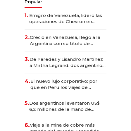
Popular
1.
Emigró de Venezuela, lideró las
operaciones de Chevron en
EE.UU. y hoy es la única mujer
CEO en Vaca Muerta
2.
Creció en Venezuela, llegó a la
Argentina con su título de
abogado y construyó un imperio
gastronómico que revoluciona
3.
De Paredes y Lisandro Martínez
las marcas "fast premium"
a Mirtha Legrand: dos argentinos
impulsan el negocio del wellness
deportivo y el cuidado corporal
4.
El nuevo lujo corporativo: por
qué en Perú los viajes de
negocios dejan de ser reuniones
para convertirse en experiencias
5.
Dos argentinos levantaron US$
transformadoras
6,2 millones de la mano de
Rauch, Englebienne y Woloski
6.
Viaje a la mina de cobre más