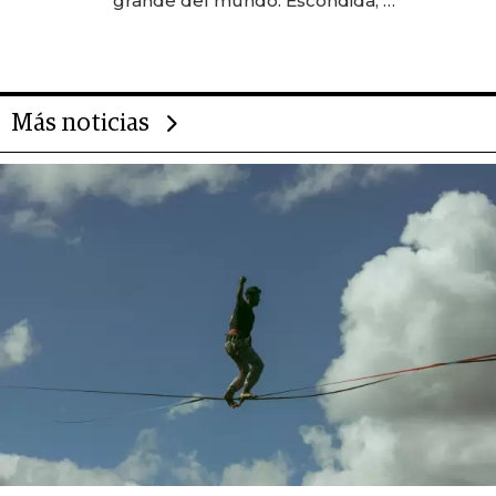
grande del mundo: Escondida, el
gigante chileno que exporta US$
14.000 millones anuales
Más noticias