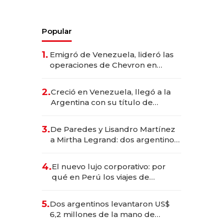
Popular
1.
Emigró de Venezuela, lideró las
operaciones de Chevron en
EE.UU. y hoy es la única mujer
CEO en Vaca Muerta
2.
Creció en Venezuela, llegó a la
Argentina con su título de
abogado y construyó un imperio
gastronómico que revoluciona
3.
De Paredes y Lisandro Martínez
las marcas "fast premium"
a Mirtha Legrand: dos argentinos
impulsan el negocio del wellness
deportivo y el cuidado corporal
4.
El nuevo lujo corporativo: por
qué en Perú los viajes de
negocios dejan de ser reuniones
para convertirse en experiencias
5.
Dos argentinos levantaron US$
transformadoras
6,2 millones de la mano de