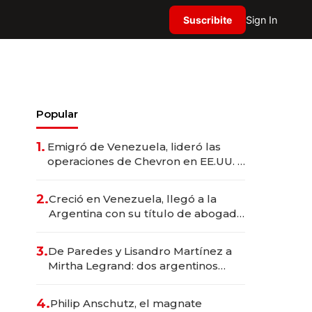
Suscribite
Sign In
Popular
1.
Emigró de Venezuela, lideró las
operaciones de Chevron en EE.UU. y
hoy es la única mujer CEO en Vaca
Muerta
2.
Creció en Venezuela, llegó a la
Argentina con su título de abogado
y construyó un imperio
gastronómico que revoluciona las
3.
De Paredes y Lisandro Martínez a
marcas "fast premium"
Mirtha Legrand: dos argentinos
impulsan el negocio del wellness
deportivo y el cuidado corporal
4.
Philip Anschutz, el magnate