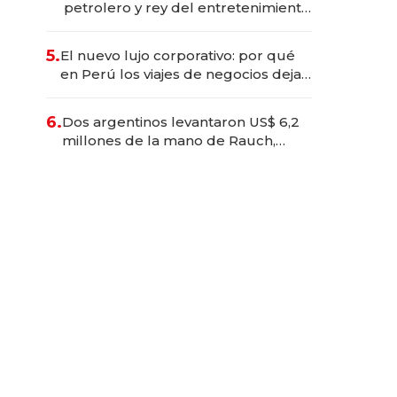
petrolero y rey del entretenimiento
que va por la licitación de
Tecnópolis junto a Fénix
5.
El nuevo lujo corporativo: por qué
en Perú los viajes de negocios dejan
de ser reuniones para convertirse
en experiencias transformadoras
6.
Dos argentinos levantaron US$ 6,2
millones de la mano de Rauch,
Englebienne y Woloski