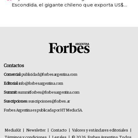
Escondida, el gigante chileno que exporta US$
14.000 millones anuales
Contactos
Comercial:
publicidad@forbesargentina.com
Editorial:
info@forbesargentina.com
Summit:
summitforbes@forbesargentina.com
Suscripciones:
suscripciones@forbes.ar
Forbes Argentina es publicada por HT Media SA.
MediaKit
|
Newsletter
|
Contacto
|
Valores y estándares editoriales
|
Términos y condiciones
|
Legales
|
© 2026. Forbes Argentina. Todos