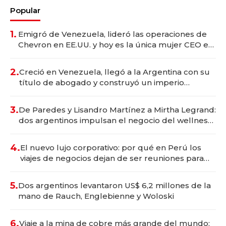
Popular
1.
Emigró de Venezuela, lideró las operaciones de
Chevron en EE.UU. y hoy es la única mujer CEO en
Vaca Muerta
2.
Creció en Venezuela, llegó a la Argentina con su
título de abogado y construyó un imperio
gastronómico que revoluciona las marcas "fast
premium"
3.
De Paredes y Lisandro Martínez a Mirtha Legrand:
dos argentinos impulsan el negocio del wellness
deportivo y el cuidado corporal
4.
El nuevo lujo corporativo: por qué en Perú los
viajes de negocios dejan de ser reuniones para
convertirse en experiencias transformadoras
5.
Dos argentinos levantaron US$ 6,2 millones de la
mano de Rauch, Englebienne y Woloski
6.
Viaje a la mina de cobre más grande del mundo: