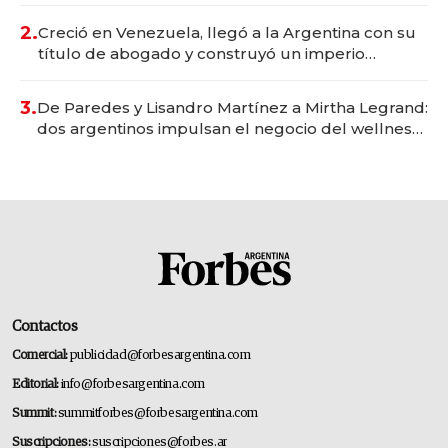
2.
Creció en Venezuela, llegó a la Argentina con su
título de abogado y construyó un imperio
gastronómico que revoluciona las marcas "fast
premium"
3.
De Paredes y Lisandro Martínez a Mirtha Legrand:
dos argentinos impulsan el negocio del wellness
deportivo y el cuidado corporal
Contactos
Comercial:
publicidad@forbesargentina.com
Editorial:
info@forbesargentina.com
Summit:
summitforbes@forbesargentina.com
Suscripciones:
suscripciones@forbes.ar