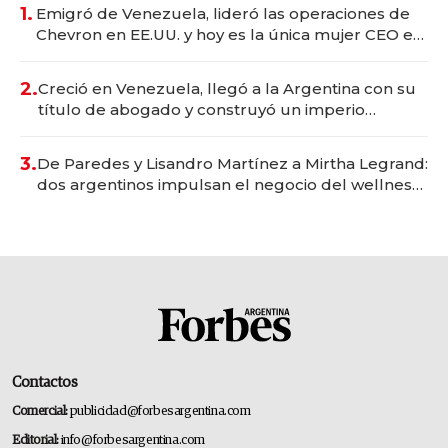
1.
Emigró de Venezuela, lideró las operaciones de
Chevron en EE.UU. y hoy es la única mujer CEO en
Vaca Muerta
2.
Creció en Venezuela, llegó a la Argentina con su
título de abogado y construyó un imperio
gastronómico que revoluciona las marcas "fast
premium"
3.
De Paredes y Lisandro Martínez a Mirtha Legrand:
dos argentinos impulsan el negocio del wellness
deportivo y el cuidado corporal
Contactos
Comercial:
publicidad@forbesargentina.com
Editorial:
info@forbesargentina.com