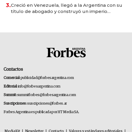
3.
Creció en Venezuela, llegó a la Argentina con su
título de abogado y construyó un imperio
gastronómico que revoluciona las marcas "fast
premium"
Contactos
Comercial:
publicidad@forbesargentina.com
Editorial:
info@forbesargentina.com
Summit:
summitforbes@forbesargentina.com
Suscripciones:
suscripciones@forbes.ar
Forbes Argentina es publicada por HT Media SA.
MediaKit
|
Newsletter
|
Contacto
|
Valores y estándares editoriales
|