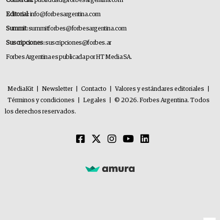
Comercial:
publicidad@forbesargentina.com
Editorial:
info@forbesargentina.com
Summit:
summitforbes@forbesargentina.com
Suscripciones:
suscripciones@forbes.ar
Forbes Argentina es publicada por HT Media SA.
MediaKit
|
Newsletter
|
Contacto
|
Valores y estándares editoriales
|
Términos y condiciones
|
Legales
|
© 2026. Forbes Argentina. Todos
los derechos reservados.