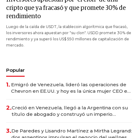
cripto que ya fracasó y que promete 30% de
rendimiento
Luego de la caída de USDT, la stablecoin algorítmica que fracasó,
los inversores ahora apuestan por "su clon". USDD promete 30% de
rendimiento y ya superó los US$ 550 millones de capitalización de
mercado.
Popular
1.
Emigró de Venezuela, lideró las operaciones de
Chevron en EE.UU. y hoy es la única mujer CEO en
Vaca Muerta
2.
Creció en Venezuela, llegó a la Argentina con su
título de abogado y construyó un imperio
gastronómico que revoluciona las marcas "fast
premium"
3.
De Paredes y Lisandro Martínez a Mirtha Legrand:
dos argentinos impulsan el negocio del wellness