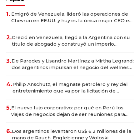
1.
Emigró de Venezuela, lideró las operaciones de
Chevron en EE.UU. y hoy es la única mujer CEO en
Vaca Muerta
2.
Creció en Venezuela, llegó a la Argentina con su
título de abogado y construyó un imperio
gastronómico que revoluciona las marcas "fast
premium"
3.
De Paredes y Lisandro Martínez a Mirtha Legrand:
dos argentinos impulsan el negocio del wellness
deportivo y el cuidado corporal
4.
Philip Anschutz, el magnate petrolero y rey del
entretenimiento que va por la licitación de
Tecnópolis junto a Fénix
5.
El nuevo lujo corporativo: por qué en Perú los
viajes de negocios dejan de ser reuniones para
convertirse en experiencias transformadoras
6.
Dos argentinos levantaron US$ 6,2 millones de la
mano de Rauch, Englebienne y Woloski