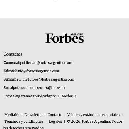
Contactos
Comercial:
publicidad@forbesargentina.com
Editorial:
info@forbesargentina.com
Summit:
summitforbes@forbesargentina.com
Suscripciones:
suscripciones@forbes.ar
Forbes Argentina es publicada por HT Media SA.
MediaKit
|
Newsletter
|
Contacto
|
Valores y estándares editoriales
|
Términos y condiciones
|
Legales
|
© 2026. Forbes Argentina. Todos
los derechos reservados.